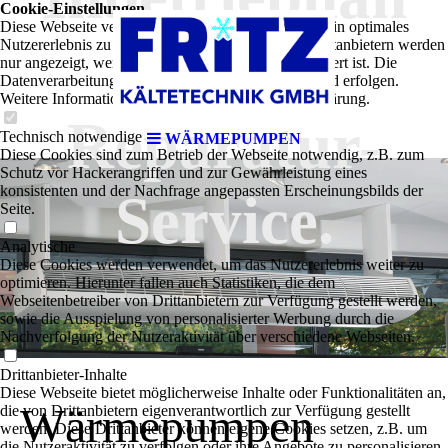
Cookie-Einstellungen
Diese Webseite verwendet Cookies, um Besuchern ein optimales
me &
Nutzererlebnis zu bieten. Bestimmte Inhalte von Drittanbietern werden
nur angezeigt, wenn die entsprechende Option aktiviert ist. Die
Datenverarbeitung kann dann auch in einem Drittland erfolgen.
Weitere Informationen hierzu in der Datenschutzerklärung.
Reparatur-
Technisch notwendige
WÄRMEPUMPEN
Diese Cookies sind zum Betrieb der Webseite notwendig, z.B. zum
Schutz vor Hackerangriffen und zur Gewährleistung eines
konsistenten und der Nachfrage angepassten Erscheinungsbilds der
Service.
Seite.
Analytische
Diese Cookies werden verwendet, um das Nutzererlebnis weiter zu
optimieren. Hierunter fallen auch Statistiken, die dem
Webseitenbetreiber von Drittanbietern zur Verfügung gestellt werden,
sowie die Ausspielung von personalisierter Werbung durch die
Nachverfolgung der Nutzeraktivität über verschiedene Webseiten.
Drittanbieter-Inhalte
Diese Webseite bietet möglicherweise Inhalte oder Funktionalitäten an,
Wärmepumpen
die von Drittanbietern eigenverantwortlich zur Verfügung gestellt
werden. Diese Drittanbieter können eigene Cookies setzen, z.B. um
die Nutzeraktivität zu verfolgen oder ihre Angebote zu personalisieren