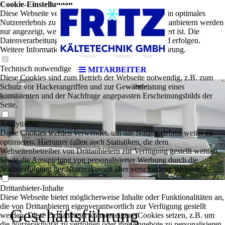
ce.
Cookie-Einstellungen
Diese Webseite verwendet Cookies, um Besuchern ein optimales
Nutzererlebnis zu bieten. Bestimmte Inhalte von Drittanbietern werden
nur angezeigt, wenn die entsprechende Option aktiviert ist. Die
Datenverarbeitung kann dann auch in einem Drittland erfolgen.
Weitere Informationen hierzu in der Datenschutzerklärung.
Technisch notwendige
MITARBEITER
Diese Cookies sind zum Betrieb der Webseite notwendig, z.B. zum
Schutz vor Hackerangriffen und zur Gewährleistung eines
konsistenten und der Nachfrage angepassten Erscheinungsbilds der
Seite.
Analytische
Diese Cookies werden verwendet, um das Nutzererlebnis weiter zu
optimieren. Hierunter fallen auch Statistiken, die dem
Webseitenbetreiber von Drittanbietern zur Verfügung gestellt werden,
sowie die Ausspielung von personalisierter Werbung durch die
Nachverfolgung der Nutzeraktivität über verschiedene Webseiten.
Drittanbieter-Inhalte
Diese Webseite bietet möglicherweise Inhalte oder Funktionalitäten an,
die von Drittanbietern eigenverantwortlich zur Verfügung gestellt
Geschäftsführung
werden. Diese Drittanbieter können eigene Cookies setzen, z.B. um
die Nutzeraktivität zu verfolgen oder ihre Angebote zu personalisieren